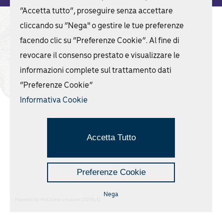
“Accetta tutto”, proseguire senza accettare
cliccando su “Nega" o gestire le tue preferenze
facendo clic su “Preferenze Cookie”. Al fine di
revocare il consenso prestato e visualizzare le
AMIR ONORANZE FUNEBRI S.r.l.
informazioni complete sul trattamento dati
Sede
Via Dario Campana, 59 – 47922 Rimini
Numero Verde
800 400 880
–
Tel
0541 790462
“Preferenze Cookie”
Email
info@amirof.it
–
PEC
amirof@legal-pec.it
P.iva
03790660405 –
REA
RN-308689
Informativa Cookie
Credits
Hi-Net
Accetta Tutto
Preferenze Cookie
Nega
Powered by Hi-Cookie v.master-15076cf1