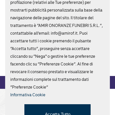
profilazione (relativi alle Tue preferenze) per
Cerimonia Funebre
mostrarti pubblicità personalizzata sulla base della
Trasporto funebre
navigazione delle pagine del sito. Il titolare del
trattamento è “AMIR ONORANZE FUNEBRI S.R.L.”,
Forniture floreali
contattabile all'email: info@amirof.it. Puoi
Affissioni, foto ricordo, necrologie
accettare tutti i cookie premendo il pulsante
Pratiche e documenti
“Accetta tutto”, proseguire senza accettare
cliccando su “Nega" o gestire le tue preferenze
Cremazione, inumazione, tumulazione
facendo clic su “Preferenze Cookie”. Al fine di
revocare il consenso prestato e visualizzare le
informazioni complete sul trattamento dati
Società trasparente
Privacy Policy
Gestione Cookie
“Preferenze Cookie”
Informativa Cookie
Accetta Tutto