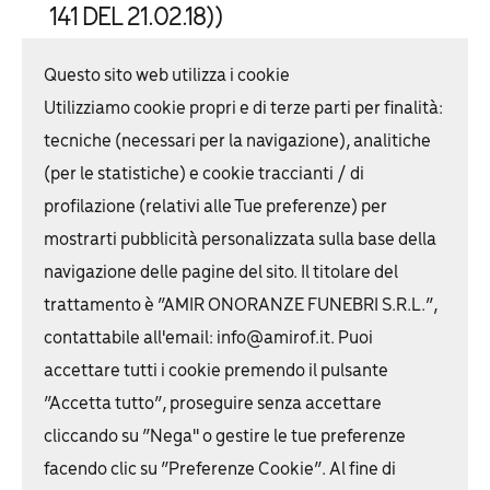
141 DEL 21.02.18))
Allegato 1.2 documento di attestazione
Questo sito web utilizza i cookie
Allegato 2.2 griglia di rivelazione
Utilizziamo cookie propri e di terze parti per finalità:
Allegato 3 scheda di sintesi
tecniche (necessari per la navigazione), analitiche
(per le statistiche) e cookie traccianti / di
Servizi
profilazione (relativi alle Tue preferenze) per
Cerimonia Funebre
mostrarti pubblicità personalizzata sulla base della
Trasporto funebre
navigazione delle pagine del sito. Il titolare del
trattamento è “AMIR ONORANZE FUNEBRI S.R.L.”,
Forniture floreali
contattabile all'email: info@amirof.it. Puoi
Affissioni, foto ricordo, necrologie
accettare tutti i cookie premendo il pulsante
Pratiche e documenti
“Accetta tutto”, proseguire senza accettare
cliccando su “Nega" o gestire le tue preferenze
Cremazione, inumazione, tumulazione
facendo clic su “Preferenze Cookie”. Al fine di